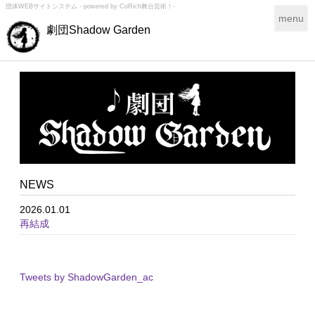
団体WEBサイトシステム - powered by
CoRich舞台芸術！-
T
menu
劇団Shadow Garden
o
g
g
l
e
n
a
v
i
g
a
NEWS
t
i
2026.01.01
o
再結成
n
Tweets by ShadowGarden_ac